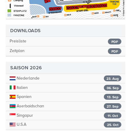
DOWNLOADS
Preisliste
PDF
Zeitplan
PDF
SAISON 2026
Niederlande
23. Aug
Italien
06. Sep
Spanien
13. Sep
Aserbaidschan
27. Sep
Singapur
11. Oct
U.S.A
25. Oct