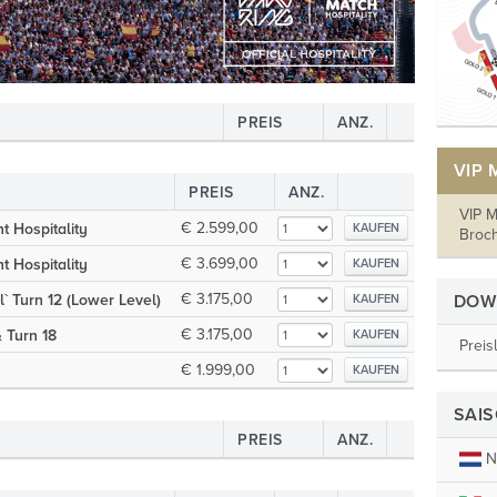
PREIS
ANZ.
VIP
PREIS
ANZ.
VIP M
€ 2.599,00
t Hospitality
KAUFEN
Broc
€ 3.699,00
t Hospitality
KAUFEN
€ 3.175,00
` Turn 12 (Lower Level)
DOW
KAUFEN
€ 3.175,00
& Turn 18
KAUFEN
Preis
€ 1.999,00
KAUFEN
SAI
PREIS
ANZ.
N