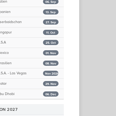
alien
06. Sep
panien
13. Sep
serbaidschan
27. Sep
ingapur
11. Oct
.S.A
25. Oct
exico
01. Nov
asilien
08. Nov
S.A. - Las Vegas
Nov 2026
atar
29. Nov
bu Dhabi
06. Dec
SON 2027