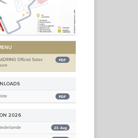
 MENU
ADRING Official Sales
PDF
hure
NLOADS
liste
PDF
SON 2026
iederlande
23. Aug