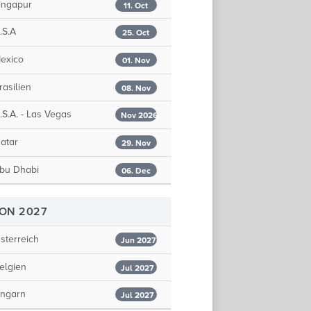
ingapur
11. Oct
.S.A
25. Oct
exico
01. Nov
asilien
08. Nov
S.A. - Las Vegas
Nov 2026
atar
29. Nov
bu Dhabi
06. Dec
SON 2027
terreich
Jun 2027
elgien
Jul 2027
ngarn
Jul 2027