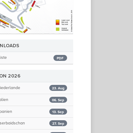
NLOADS
liste
PDF
SON 2026
iederlande
23. Aug
alien
06. Sep
panien
13. Sep
serbaidschan
27. Sep