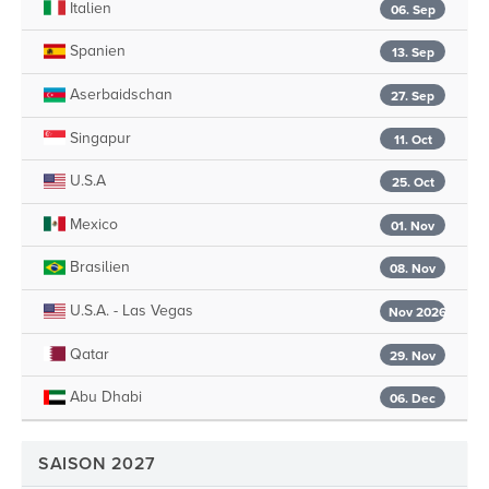
Italien
06. Sep
Spanien
13. Sep
Aserbaidschan
27. Sep
Singapur
11. Oct
U.S.A
25. Oct
Mexico
01. Nov
Brasilien
08. Nov
U.S.A. - Las Vegas
Nov 2026
Qatar
29. Nov
Abu Dhabi
06. Dec
SAISON 2027