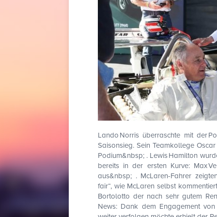
Lando Norris überraschte mit der Po
Saisonsieg. Sein Teamkollege Oscar P
Podium&nbsp; . Lewis Hamilton wurde
bereits in der ersten Kurve: Max Ve
aus&nbsp; . McLaren-Fahrer zeigten
fair“, wie McLaren selbst kommentier
Bortolotto der nach sehr gutem Ren
News: Dank dem Engagement von Ma
weiter verfolgen möchte erhielt der R