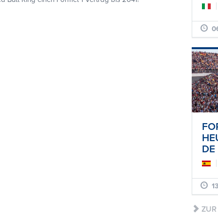
06
FO
HE
DE
13
ZUR