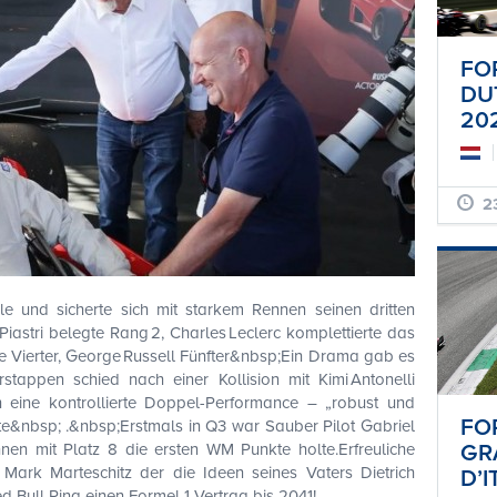
FO
DU
20
23
le und sicherte sich mit starkem Rennen seinen dritten
iastri belegte Rang 2, Charles Leclerc komplettierte das
 Vierter, George Russell Fünfter&nbsp;Ein Drama gab es
rstappen schied nach einer Kollision mit Kimi Antonelli
 eine kontrollierte Doppel-Performance – „robust und
FOR
te&nbsp; .&nbsp;Erstmals in Q3 war Sauber Pilot Gabriel
nen mit Platz 8 die ersten WM Punkte holte.Erfreuliche
GR
rk Marteschitz der die Ideen seines Vaters Dietrich
D’I
ed Bull Ring einen Formel 1 Vertrag bis 2041!