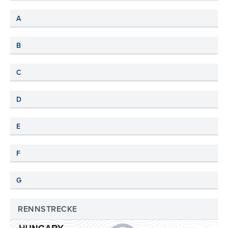
A
B
C
D
E
F
G
RENNSTRECKE