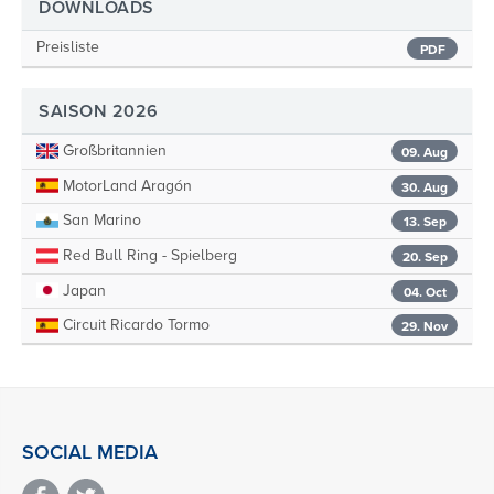
DOWNLOADS
Preisliste
PDF
SAISON 2026
Großbritannien
09. Aug
MotorLand Aragón
30. Aug
San Marino
13. Sep
Red Bull Ring - Spielberg
20. Sep
Japan
04. Oct
Circuit Ricardo Tormo
29. Nov
SOCIAL MEDIA