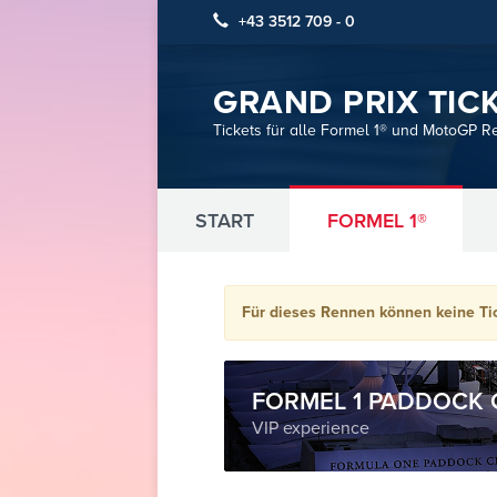
+43 3512 709 - 0
GRAND PRIX TIC
Tickets für alle Formel 1® und MotoGP R
START
FORMEL 1®
Für dieses Rennen können keine Ti
FORMEL 1 PADDOCK 
VIP experience