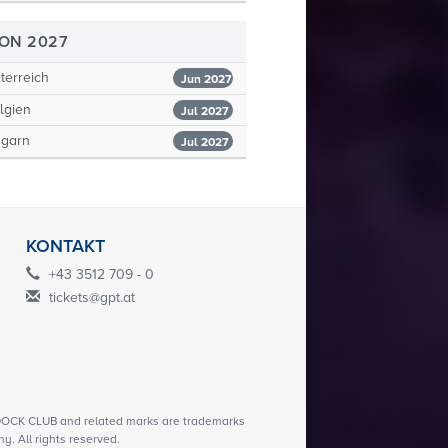
SON 2027
erreich
Jun 2027
lgien
Jul 2027
garn
Jul 2027
KONTAKT
+43 3512 709 - 0
tickets@gpt.at
CK CLUB and related marks are trademarks
. All rights reserved.