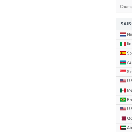
Champ
SAI
Ni
Ita
Sp
As
Si
U.
Me
Bra
U.S
Qa
Ab