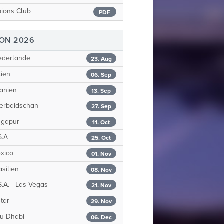
ions Club
PDF
SON 2026
ederlande
23. Aug
lien
06. Sep
anien
13. Sep
erbaidschan
27. Sep
ngapur
11. Oct
S.A
25. Oct
xico
01. Nov
silien
08. Nov
.A. - Las Vegas
21. Nov
tar
29. Nov
u Dhabi
06. Dec