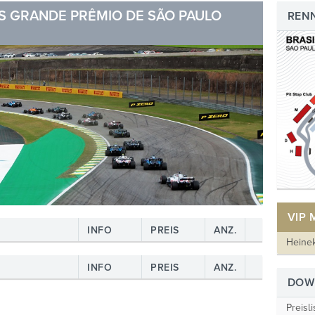
S GRANDE PRÊMIO DE SÃO PAULO
REN
VIP
INFO
PREIS
ANZ.
Heinek
INFO
PREIS
ANZ.
DOW
Preisli