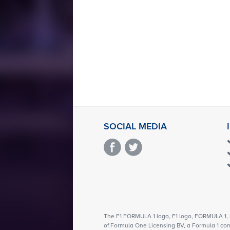
SOCIAL MEDIA
The F1 FORMULA 1 logo, F1 logo, FORMULA 
of Formula One Licensing BV, a Formula 1 co