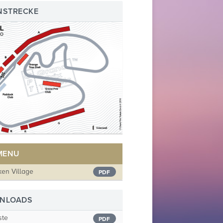
NSTRECKE
 MENU
en Village
PDF
NLOADS
ste
PDF